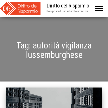
Diritto del Risparmio
Be updated Be faster Be effective
Tag:
autorità vigilanza
lussemburghese