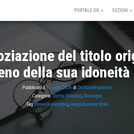
PORTALE DR
SEZIONI
ziazione del titolo or
meno della sua idoneità
Pubblicato il
6 Luglio 2026
di
Dirittodelrisparmio
Categoria:
Diritto Bancario
,
Rassegna
Tag
idoneità esecutiva
,
rinegoziazione titolo