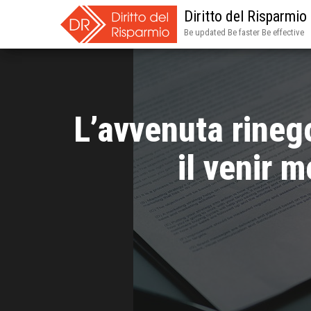
Diritto del Risparmio
Be updated Be faster Be effective
L’avvenuta rinego
il venir 