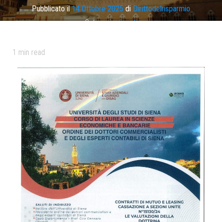
Pubblicato il
14 Ottobre 2025
di
Dirittodelrisparmio
Categoria:
Eventi
Tag
convegno
,
leasing
,
mutuo
1
min read