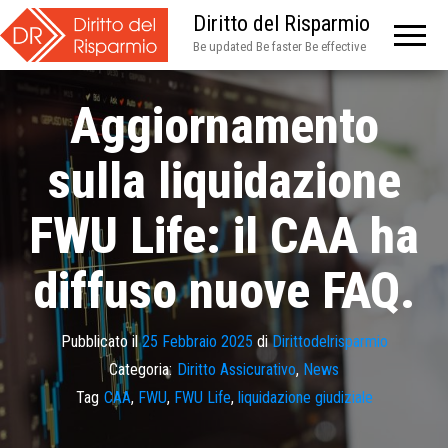
Diritto del Risparmio
Be updated Be faster Be effective
Aggiornamento
sulla liquidazione
FWU Life: il CAA ha
diffuso nuove FAQ.
Pubblicato il
25 Febbraio 2025
di
Dirittodelrisparmio
Categoria:
Diritto Assicurativo
,
News
Tag
CAA
,
FWU
,
FWU Life
,
liquidazione giudiziale