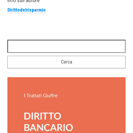
Info sull'autore
Dirittodelrisparmio