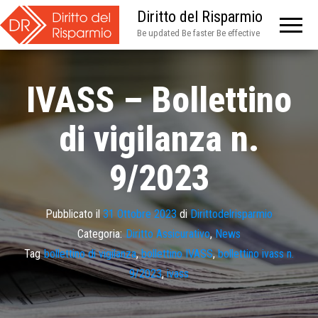
Diritto del Risparmio
Be updated Be faster Be effective
IVASS – Bollettino
di vigilanza n.
9/2023
Pubblicato il
31 Ottobre 2023
di
Dirittodelrisparmio
Categoria:
Diritto Assicurativo
,
News
Tag
bollettino di vigilanza
,
bollettino IVASS
,
bollettino ivass n.
9/2023
,
ivass