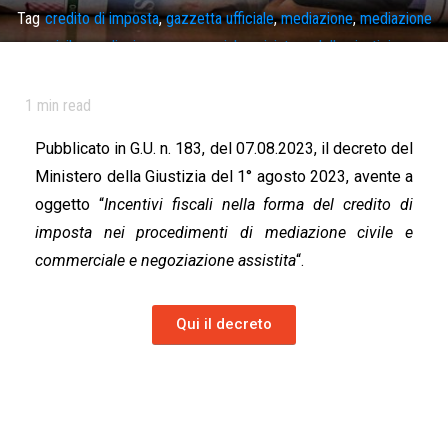
Tag
credito di imposta
,
gazzetta ufficiale
,
mediazione
,
mediazione
civile
,
mediazione commerciale
,
ministero della giustizia
,
negoziazione assistita
1
min read
Pubblicato in G.U. n. 183, del 07.08.2023, il decreto del
Ministero della Giustizia del 1° agosto 2023, avente a
oggetto “
Incentivi fiscali nella forma del credito di
imposta nei procedimenti di mediazione civile e
commerciale e negoziazione assistita
“.
Qui il decreto