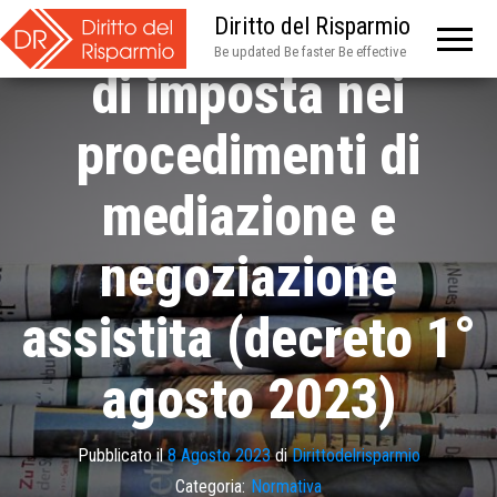
Giustizia – Credito
Diritto del Risparmio
Be updated Be faster Be effective
di imposta nei
procedimenti di
mediazione e
negoziazione
assistita (decreto 1°
agosto 2023)
Pubblicato il
8 Agosto 2023
di
Dirittodelrisparmio
Categoria:
Normativa