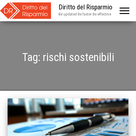
Diritto del Risparmio
Be updated Be faster Be effective
Tag:
rischi sostenibili