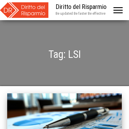
Diritto del Risparmio
Be updated Be faster Be effective
Tag:
LSI