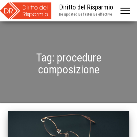
Diritto del Risparmio
Be updated Be faster Be effective
Tag:
procedure
composizione