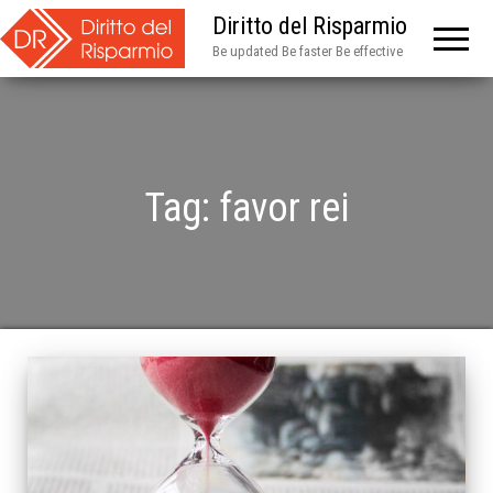
Diritto del Risparmio
Be updated Be faster Be effective
Tag:
favor rei