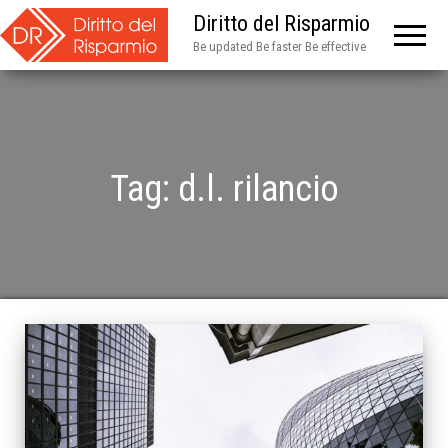
Diritto del Risparmio
Be updated Be faster Be effective
Tag:
d.l. rilancio