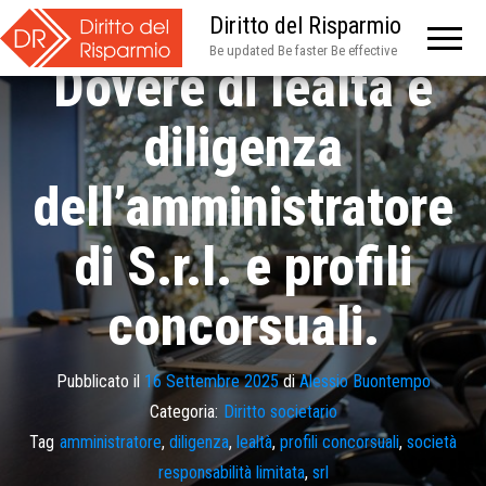
Diritto del Risparmio
Be updated Be faster Be effective
Dovere di lealtà e
diligenza
dell’amministratore
di S.r.l. e profili
concorsuali.
Pubblicato il
16 Settembre 2025
di
Alessio Buontempo
Categoria:
Diritto societario
Tag
amministratore
,
diligenza
,
lealtà
,
profili concorsuali
,
società
responsabilità limitata
,
srl