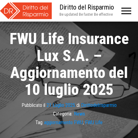
Diritto del Risparmio
Be updated Be faster Be effective
FWU Life Insurance
Lux S.A. –
Aggiornamento del
10 luglio 2025
Pubblicato il
21 Luglio 2025
di
Dirittodelrisparmio
Categoria:
News
Tag
aggiornamento FWU
,
FWU Life