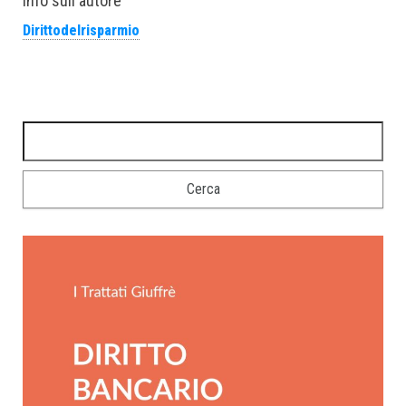
Info sull'autore
Dirittodelrisparmio