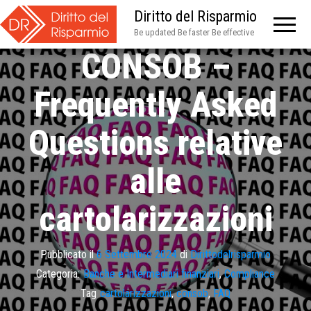
Diritto del Risparmio
Be updated Be faster Be effective
CONSOB –
Frequently Asked
Questions relative
alle
cartolarizzazioni
Pubblicato il
6 Settembre 2024
di
Dirittodelrisparmio
Categoria:
Banche e Intermediari finanziari
,
Compliance
Tag
cartolarizzazioni
,
consob
,
FAQ