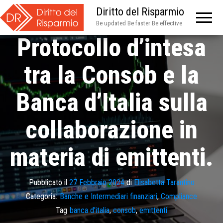
Diritto del Risparmio
Be updated Be faster Be effective
Protocollo d’intesa
tra la Consob e la
Banca d’Italia sulla
collaborazione in
materia di emittenti.
Pubblicato il
27 Febbraio 2024
di
Elisabetta Tarantino
Categoria:
Banche e Intermediari finanziari
,
Compliance
Tag
banca d'italia
,
consob
,
emittenti