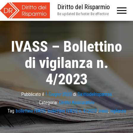
Diritto del Risparmio
Be updated Be faster Be effective
IVASS – Bollettino
di vigilanza n.
4/2023
Pubblicato il
1 Giugno 2023
di
Dirittodelrisparmio
Categoria:
Diritto Assicurativo
Tag
bollettino IVASS
,
bollettino IVASS n. 4/2023
,
ivass
,
vigilanza