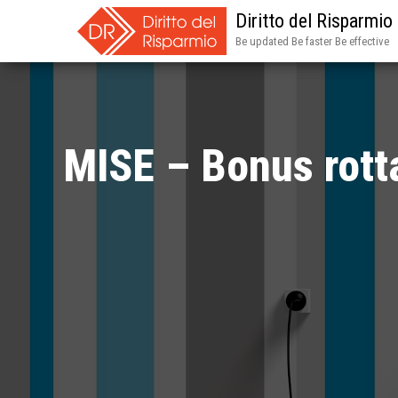
Diritto del Risparmio
Be updated Be faster Be effective
MISE – Bonus rott