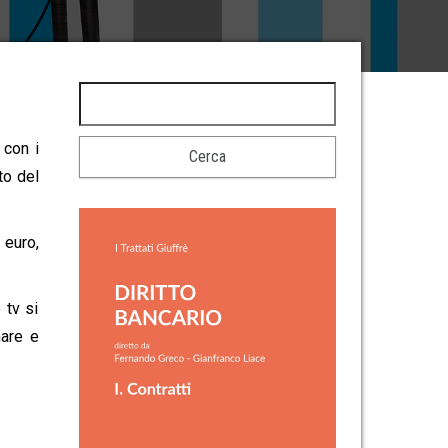
 con i
to del
 euro,
 tv si
mare e