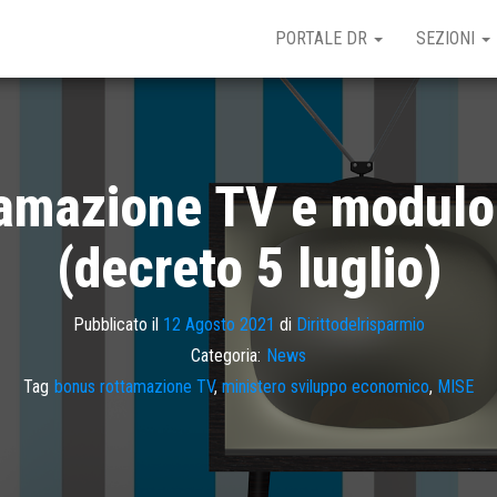
PORTALE DR
SEZIONI
amazione TV e modulo 
(decreto 5 luglio)
Pubblicato il
12 Agosto 2021
di
Dirittodelrisparmio
Categoria:
News
Tag
bonus rottamazione TV
,
ministero sviluppo economico
,
MISE