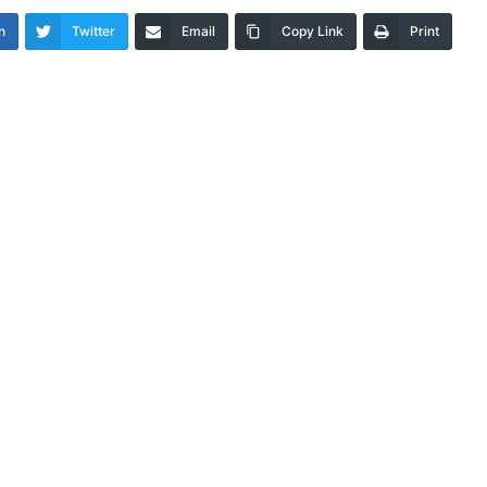
n
Twitter
Email
Copy Link
Print