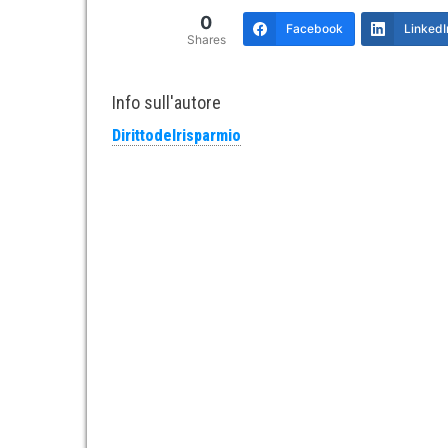
0
Facebook
LinkedI
Shares
Info sull'autore
Dirittodelrisparmio