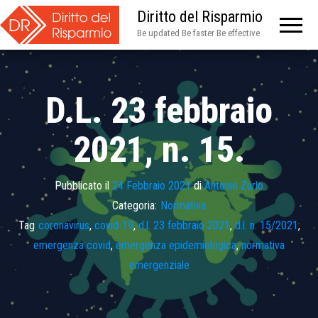
Diritto del Risparmio
Be updated Be faster Be effective
D.L. 23 febbraio
2021, n. 15.
Pubblicato il
24 Febbraio 2021
di
Antonio Zurlo
Categoria:
Normativa
Tag
coronavirus
,
covid-19
,
d.l. 23 febbraio 2021
,
d.l. n. 15/2021
,
emergenza covid
,
emergenza epidemiologica
,
normativa
emergenziale