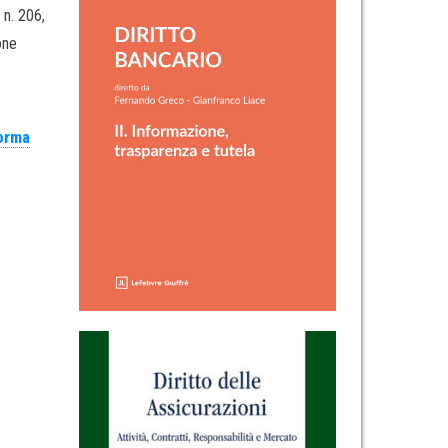
 n. 206,
one
forma