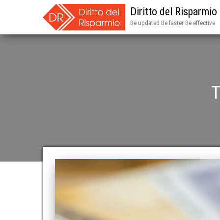
Diritto del Risparmio
Be updated Be faster Be effective
T