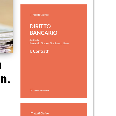
n
nn.