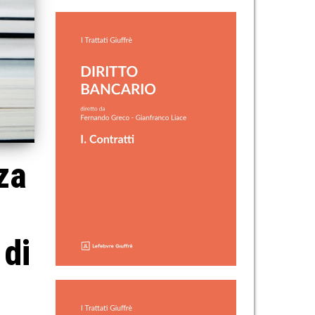
za
 di