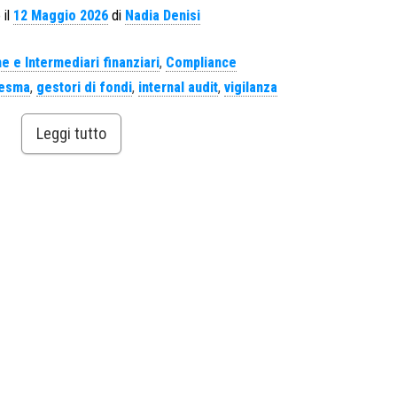
 il
12 Maggio 2026
di
Nadia Denisi
e e Intermediari finanziari
,
Compliance
esma
,
gestori di fondi
,
internal audit
,
vigilanza
Leggi tutto