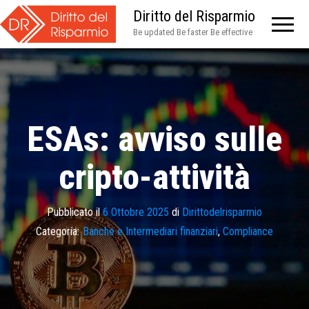
Diritto del Risparmio
Be updated Be faster Be effective
ESAs: avviso sulle
cripto-attività
Pubblicato il
6 Ottobre 2025
di
Dirittodelrisparmio
Categoria:
Banche e Intermediari finanziari
,
Compliance