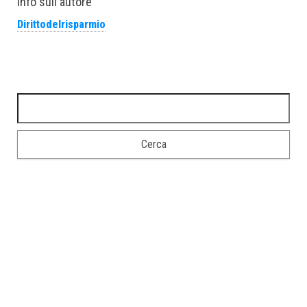
Info sull'autore
Dirittodelrisparmio