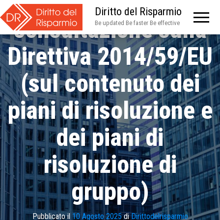
EBA – Avviata
Diritto del Risparmio
consultazione sulla
Be updated Be faster Be effective
Direttiva 2014/59/EU
(sul contenuto dei
piani di risoluzione e
dei piani di
risoluzione di
gruppo)
Pubblicato il
10 Agosto 2025
di
Dirittodelrisparmio