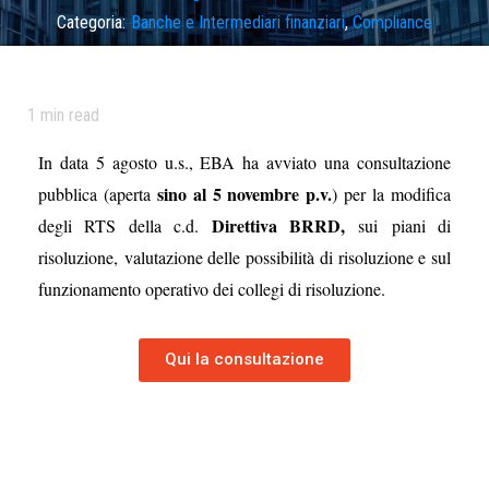
Categoria:
Banche e Intermediari finanziari
,
Compliance
Tag
direttiva BRRD
,
eba
1
min read
In data 5 agosto u.s., EBA ha avviato una consultazione
sino al 5 novembre p.v.
pubblica (aperta
) per la modifica
Direttiva BRRD,
degli RTS della c.d.
sui piani di
risoluzione, valutazione delle possibilità di risoluzione e sul
funzionamento operativo dei collegi di risoluzione.
Qui la consultazione