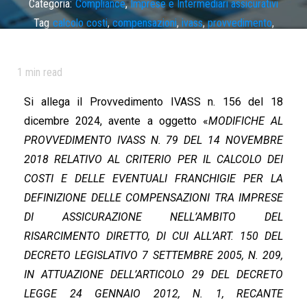
Categoria:
Compliance
,
Imprese e Intermediari assicurativi
Tag
calcolo costi
,
compensazioni
,
ivass
,
provvedimento
,
risarcimento diretto
1
min read
Si allega il Provvedimento IVASS n. 156 del 18
dicembre 2024, avente a oggetto «
MODIFICHE AL
PROVVEDIMENTO IVASS N. 79 DEL 14 NOVEMBRE
2018 RELATIVO AL CRITERIO PER IL CALCOLO DEI
COSTI E DELLE EVENTUALI FRANCHIGIE PER LA
DEFINIZIONE DELLE COMPENSAZIONI TRA IMPRESE
DI ASSICURAZIONE NELL’AMBITO DEL
RISARCIMENTO DIRETTO, DI CUI ALL’ART. 150 DEL
DECRETO LEGISLATIVO 7 SETTEMBRE 2005, N. 209,
IN ATTUAZIONE DELL’ARTICOLO 29
DEL DECRETO
LEGGE 24 GENNAIO 2012, N. 1, RECANTE