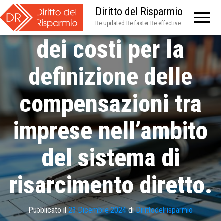
Diritto del Risparmio
ai criteri di calcolo
Be updated Be faster Be effective
dei costi per la
definizione delle
compensazioni tra
imprese nell’ambito
del sistema di
risarcimento diretto.
Pubblicato il
23 Dicembre 2024
di
Dirittodelrisparmio