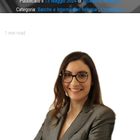
Pubblicato il
13 Maggio 2024
di
Elisabetta Tarantino
Categoria:
Banche e Intermediari finanziari
,
Compliance
Tag
aggiornamento
,
circolare n. 285/2013
,
indicatori
,
rilevanza
sistemica
1
min read