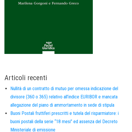
Articoli recenti
Nullità di un contratto di mutuo per omessa indicazione del
divisore (360 o 365) relativo all’indice EURIBOR e mancata
allegazione del piano di ammortamento in sede di stipula
Buoni Postali fruttiferi prescritti e tutela del risparmiatore: i
buoni postali della serie “18 mesi” ed assenza del Decreto
Ministeriale di emissione