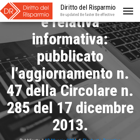
rilevanza sistemica
Diritto del Risparmio
Be updated Be faster Be effective
e relativa
informativa:
pubblicato
l’aggiornamento n.
47 della Circolare n.
285 del 17 dicembre
2013.