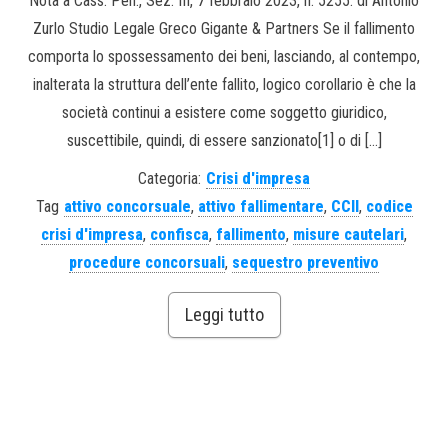
Nota a Cass. Pen., Sez. III, 7 febbraio 2023, n. 5255. di Antonio
Zurlo Studio Legale Greco Gigante & Partners Se il fallimento
comporta lo spossessamento dei beni, lasciando, al contempo,
inalterata la struttura dell’ente fallito, logico corollario è che la
società continui a esistere come soggetto giuridico,
suscettibile, quindi, di essere sanzionato[1] o di […]
Categoria:
Crisi d'impresa
Tag
attivo concorsuale
,
attivo fallimentare
,
CCII
,
codice
crisi d'impresa
,
confisca
,
fallimento
,
misure cautelari
,
procedure concorsuali
,
sequestro preventivo
Leggi tutto