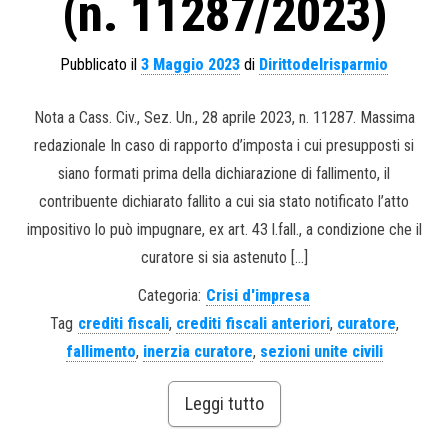
(n. 11287/2023)
Pubblicato il
3 Maggio 2023
di
Dirittodelrisparmio
Nota a Cass. Civ., Sez. Un., 28 aprile 2023, n. 11287. Massima
redazionale In caso di rapporto d’imposta i cui presupposti si
siano formati prima della dichiarazione di fallimento, il
contribuente dichiarato fallito a cui sia stato notificato l’atto
impositivo lo può impugnare, ex art. 43 l.fall., a condizione che il
curatore si sia astenuto […]
Categoria:
Crisi d'impresa
Tag
crediti fiscali
,
crediti fiscali anteriori
,
curatore
,
fallimento
,
inerzia curatore
,
sezioni unite civili
Leggi tutto