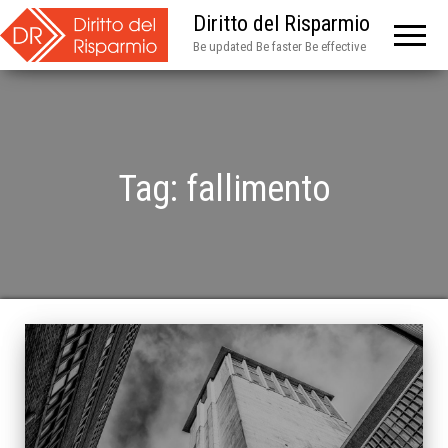
Diritto del Risparmio
Be updated Be faster Be effective
Tag:
fallimento