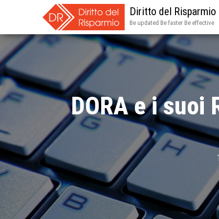
Diritto del Risparmio
Be updated Be faster Be effective
DORA e i suoi 