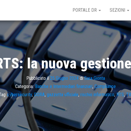
PORTALE DR
SEZIONI
RTS: la nuova gestione 
Pubblicato il
25 Giugno 2024
di
Sara Gionta
Categoria:
Banche e Intermediari finanziari
,
Compliance
Tag
cybersecurity
,
DORA
,
gazzetta ufficiale
,
rischio informatico
,
RTS
,
TI