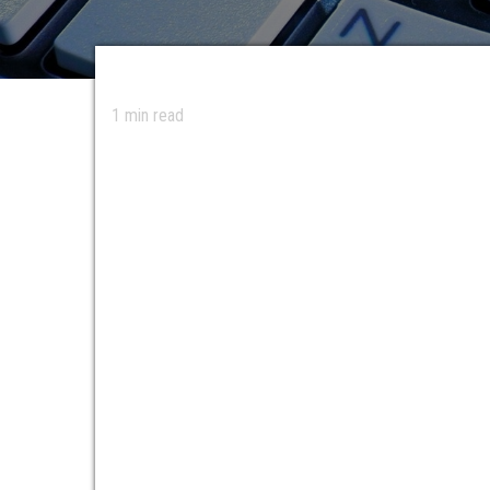
1
min read