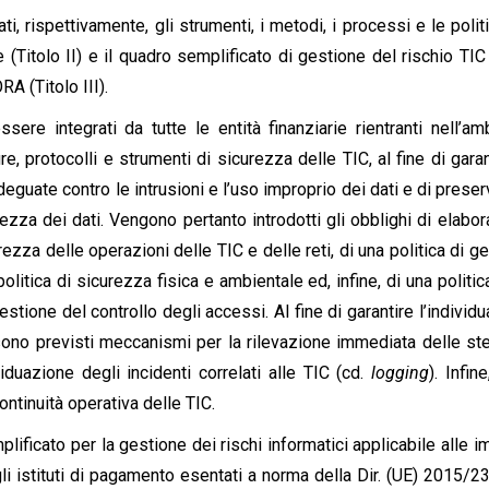
 rispettivamente, gli strumenti, i metodi, i processi e le polit
e (Titolo II) e il quadro semplificato di gestione del rischio TIC
RA (Titolo III).
sere integrati da tutte le entità finanziarie rientranti nell’am
, protocolli e strumenti di sicurezza delle TIC, al fine di garan
deguate contro le intrusioni e l’uso improprio dei dati e di preser
rvatezza dei dati. Vengono pertanto introdotti gli obblighi di elabo
curezza delle operazioni delle TIC e delle reti, di una politica di g
olitica di sicurezza fisica e ambientale ed, infine, di una politic
tione del controllo degli accessi. Al fine di garantire l’individ
 sono previsti meccanismi per la rilevazione immediata delle s
duazione degli incidenti correlati alle TIC (cd.
logging
). Infin
 continuità operativa delle TIC.
mplificato per la gestione dei rischi informatici applicabile alle 
i istituti di pagamento esentati a norma della Dir. (UE) 2015/23