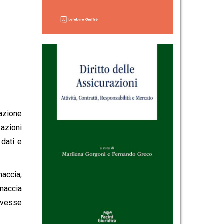
cazione
azioni
 dati e
naccia,
inaccia
ovesse