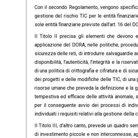
Con il secondo Regolamento, vengono specificati,
gestione del rischio TIC per le entità finanziari
sole entità finanziarie previste dall’art. 16 del DO
Il Titolo II precisa gli elementi che devono es
applicazione del DORA, nelle politiche, procedure
sicurezza delle reti, di introdurre salvaguardie a
disponibilità, l’autenticità, l’integrità e la rise
di una politica di crittografia e cifratura e di si
dei progetti e delle modifiche delle TIC, di una p
risorse umane che preveda la definizione e la ges
tempestiva ed efficace delle attività anomale,
per il conseguente avvio dei processi di indivi
individuati i requisiti relativi alla gestione della
Il Titolo III, d’altro canto, prevede un quadro se
di investimento piccole e non interconnesse, agl