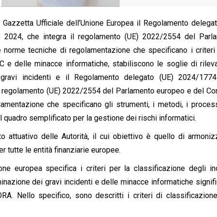
n Gazzetta Ufficiale dell’Unione Europea il Regolamento delega
2024, che integra il regolamento (UE) 2022/2554 del Parl
 norme tecniche di regolamentazione che specificano i criteri 
IC e delle minacce informatiche, stabiliscono le soglie di rile
i gravi incidenti e il Regolamento delegato (UE) 2024/1774
l regolamento (UE) 2022/2554 del Parlamento europeo e del Con
amentazione che specificano gli strumenti, i metodi, i process
il quadro semplificato per la gestione dei rischi informatici.
 attuativo delle Autorità, il cui obiettivo è quello di armoni
r tutte le entità finanziarie europee.
europea specifica i criteri per la classificazione degli inc
minazione dei gravi incidenti e delle minacce informatiche signifi
ORA. Nello specifico, sono descritti i criteri di classificazion