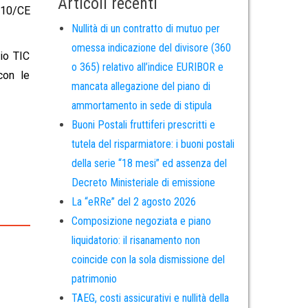
Articoli recenti
/110/CE
Nullità di un contratto di mutuo per
omessa indicazione del divisore (360
hio TIC
o 365) relativo all’indice EURIBOR e
con le
mancata allegazione del piano di
ammortamento in sede di stipula
Buoni Postali fruttiferi prescritti e
tutela del risparmiatore: i buoni postali
della serie “18 mesi” ed assenza del
Decreto Ministeriale di emissione
La “eRRe” del 2 agosto 2026
Composizione negoziata e piano
liquidatorio: il risanamento non
coincide con la sola dismissione del
patrimonio
TAEG, costi assicurativi e nullità della