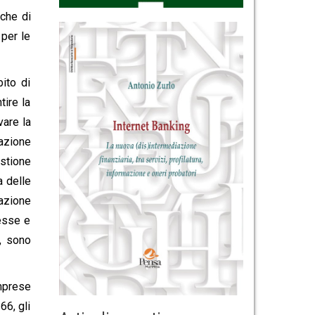
iche di
 per le
bito di
tire la
vare la
razione
estione
a delle
uazione
tesse e
e, sono
imprese
66, gli