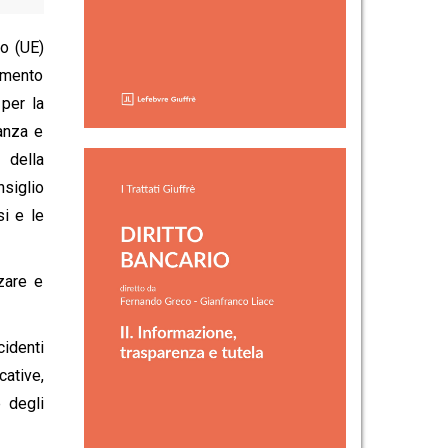
to (UE)
amento
per la
vanza e
 della
siglio
i e le
zzare e
identi
cative,
e degli