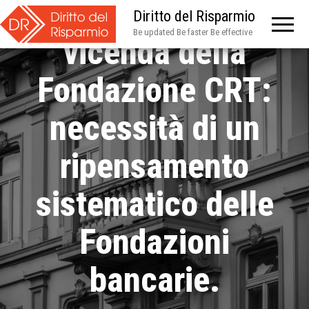
A. Lardaro – La
Diritto del Risparmio
Be updated Be faster Be effective
vicenda della
Fondazione CRT:
necessità di un
ripensamento
sistematico delle
Fondazioni
bancarie.