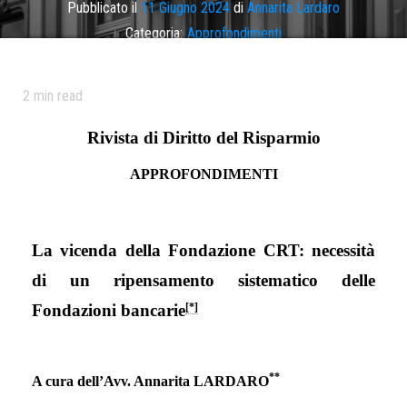
Pubblicato il
11 Giugno 2024
di
Annarita Lardaro
Categoria:
Approfondimenti
2
min read
Rivista di Diritto del Risparmio
APPROFONDIMENTI
La vicenda della Fondazione CRT: necessità
di un ripensamento sistematico delle
Fondazioni bancarie
[*]
**
A cura dell’Avv. Annarita LARDARO