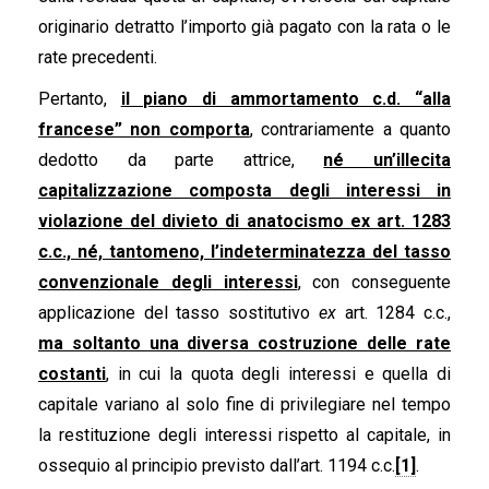
originario detratto l’importo già pagato con la rata o le
rate precedenti.
Pertanto,
il piano di ammortamento c.d. “alla
francese” non comporta
, contrariamente a quanto
dedotto da parte attrice,
né un’illecita
capitalizzazione composta degli interessi in
violazione del divieto di anatocismo ex art. 1283
c.c., né, tantomeno, l’indeterminatezza del tasso
convenzionale degli interessi
, con conseguente
applicazione del tasso sostitutivo
ex
art. 1284 c.c.,
ma soltanto una diversa costruzione delle rate
costanti
, in cui la quota degli interessi e quella di
capitale variano al solo fine di privilegiare nel tempo
la restituzione degli interessi rispetto al capitale, in
ossequio al principio previsto dall’art. 1194 c.c.
[1]
.