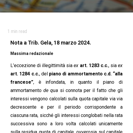
1
min read
Nota a Trib. Gela, 18 marzo 2024.
Massima redazionale
L’eccezione di illegittimità sia
ex
art. 1283 c.c.
, sia
ex
art. 1284 c.c.
, del
piano di ammortamento c.d. “alla
francese”
, è infondata, in quanto il piano di
ammortamento
de qua
si connota per il fatto che gli
interessi vengono calcolati sulla quota capitale via via
decrescente e per il periodo corrispondente a
ciascuna rata, sicché gli interessi conglobati nella rata
successiva sono a loro volta calcolati unicamente
sulla residua quota di capitale, ovverosia sul capitale