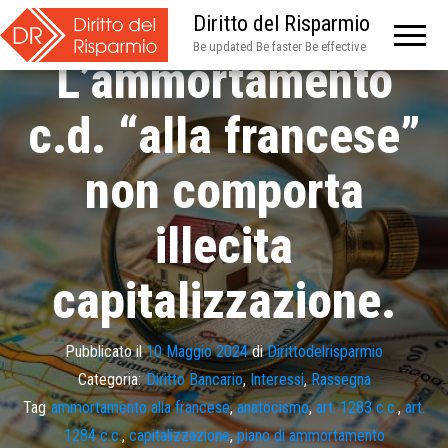
Diritto del Risparmio
Be updated Be faster Be effective
L’ammortamento
c.d. “alla francese”
non comporta
illecita
capitalizzazione.
Pubblicato il
10 Maggio 2024
di
Dirittodelrisparmio
Categoria:
Diritto Bancario
,
Interessi
,
Rassegna
Tag
ammortamento alla francese
,
anatocismo
,
art. 1283 c.c.
,
art.
1284 c.c.
,
capitalizzazione
,
piano di ammortamento