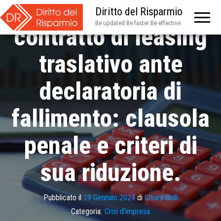
Risoluzione del
Diritto del Risparmio
Be updated Be faster Be effective
contratto di leasing
traslativo ante
declaratoria di
fallimento: clausola
penale e criteri di
sua riduzione.
Pubblicato il
19 Gennaio 2024
di
Chiara Brilli
Categoria:
Crisi d'impresa