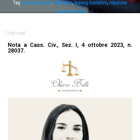
Tag
clausola penale
,
fallimento
,
leasing traslativo
,
riduzione
clausola penale
1
min read
Nota a Cass. Civ., Sez. I, 4 ottobre 2023, n.
28037.