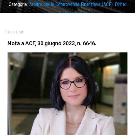
Categoria:
Arbitro per le Controversie Finanziarie (ACF)
,
Diritto
Finanziario
,
Oneri informativi
Tag
investimento
,
profilatura
,
questionario mifid
,
strumento
finanziario
,
valutazione adeguatezza
1
min read
Nota a ACF, 30 giugno 2023, n. 6646.