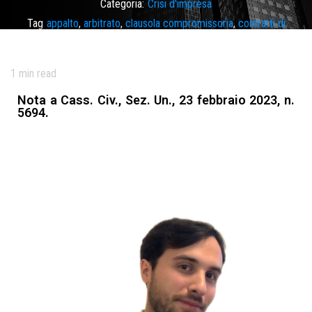
Categoria:
Crisi d'impresa
Tag
appalto
,
arbitrato
,
clausola compromissoria
,
contratti di
appalto
,
lodo
,
lodo arbitrale
,
procedura liquidatoria
,
sezioni unite
1
min read
Nota a Cass. Civ., Sez. Un., 23 febbraio 2023, n.
5694.