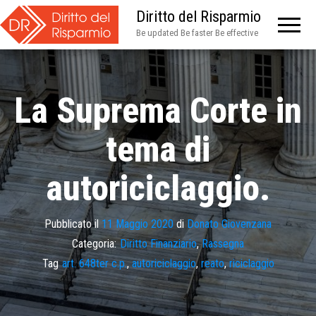
Diritto del Risparmio
Be updated Be faster Be effective
La Suprema Corte in
tema di
autoriciclaggio.
Pubblicato il
11 Maggio 2020
di
Donato Giovenzana
Categoria:
Diritto Finanziario
,
Rassegna
Tag
art. 648ter c.p.
,
autoriciclaggio
,
reato
,
riciclaggio